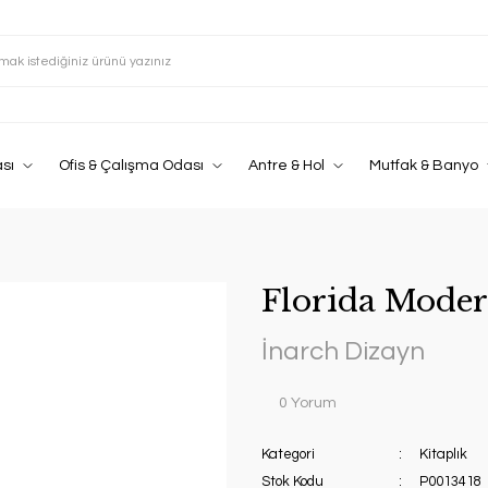
sı
Ofis & Çalışma Odası
Antre & Hol
Mutfak & Banyo
Florida Moder
İnarch Dizayn
0 Yorum
Kategori
Kitaplık
Stok Kodu
P0013418