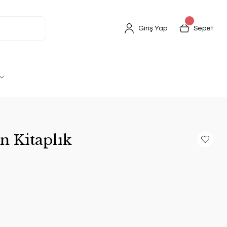
Giriş Yap
Sepet
n Kitaplık