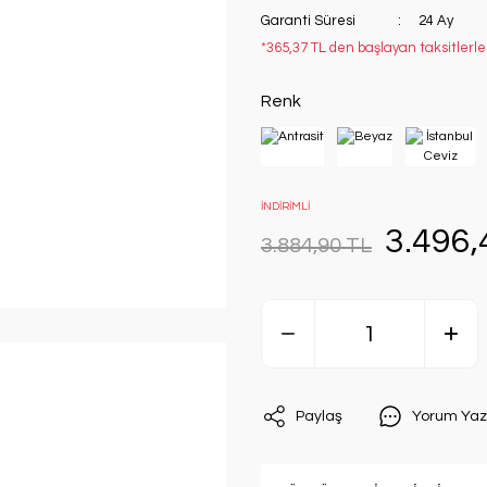
Garanti Süresi
24 Ay
*365,37 TL den başlayan taksitlerle
Renk
İNDİRİMLİ
3.496,
3.884,90 TL
Paylaş
Yorum Yaz