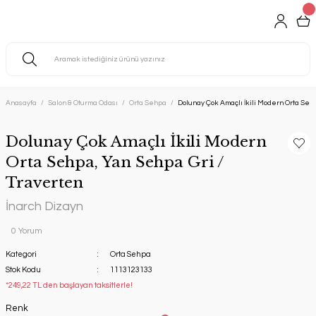
Anasayfa
Salon & Oturma Odası
Orta Sehpa
Dolunay Çok Amaçlı İkili Modern Orta Seh
Dolunay Çok Amaçlı İkili Modern
Orta Sehpa, Yan Sehpa Gri /
Traverten
İnarch Dizayn
0 Yorum
Kategori
Orta Sehpa
Stok Kodu
1113123133
*249,22 TL den başlayan taksitlerle!
Renk