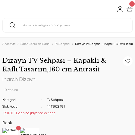
Anasayfa
Salon & Oturma Odası
Tv Sehpası
Dizayn TV Sehpası – Kapaklı & Raflı Tasarı
Dizayn TV Sehpası – Kapaklı &
Raflı Tasarım,180 cm Antrasit
İnarch Dizayn
0 Yorum
Kategori
Tv Sehpası
Stok Kodu
1113029181
*390,30 TL den başlayan taksitlerle!
Renk