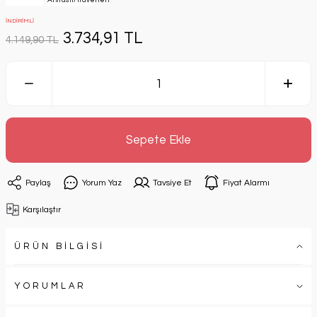
İNDİRİMLİ
3.734,91 TL
4.149,90 TL
Sepete Ekle
Paylaş
Yorum Yaz
Tavsiye Et
Fiyat Alarmı
Karşılaştır
ÜRÜN BİLGİSİ
YORUMLAR