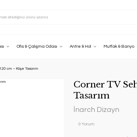
sı
Ofis & Çalışma Odası
Antre & Hol
Mutfak & Banyo
 120 cm – Köşe Tasarım
Corner TV Seh
Tasarım
İnarch Dizayn
0 Yorum