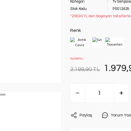
Kategori
Tv Sehpası
Stok Kodu
P0012429
*206,90 TL den başlayan taksitlerle
Renk
İNDİRİMLİ
1.979,
2.199,90 TL
Paylaş
Yorum Yaz