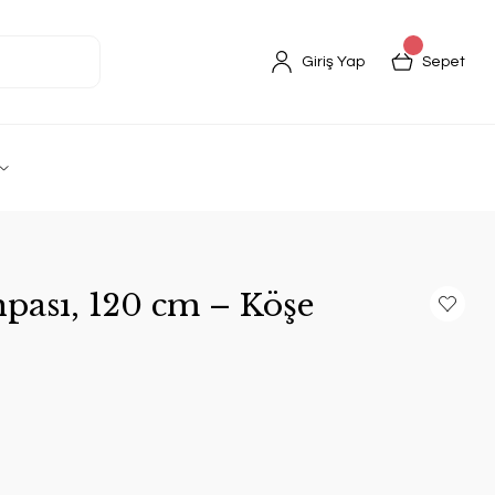
Giriş Yap
Sepet
pası, 120 cm – Köşe