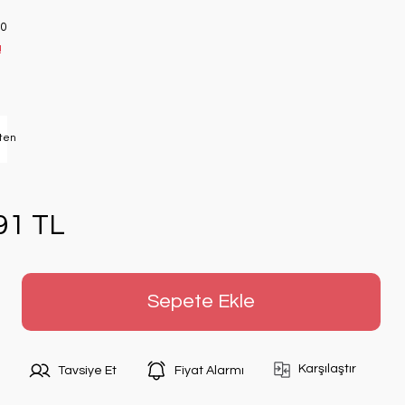
0
!
91 TL
Sepete Ekle
Karşılaştır
Tavsiye Et
Fiyat Alarmı