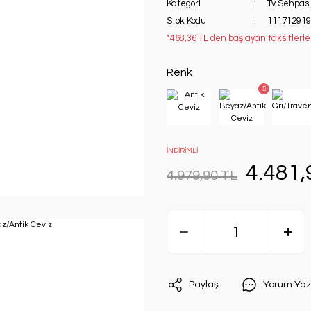
Kategori
Tv Sehpası
Stok Kodu
111712919
*468,36 TL den başlayan taksitlerle
Renk
İNDİRİMLİ
4.481,
4.979,90 TL
Paylaş
Yorum Yaz