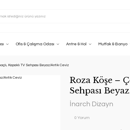
sı
Ofis & Çalışma Odası
Antre & Hol
Mutfak & Banyo
çlı, Kapaklı TV Sehpası Beyaz/Antik Ceviz
Roza Köşe – Ç
Sehpası Beyaz
İnarch Dizayn
0 Yorum