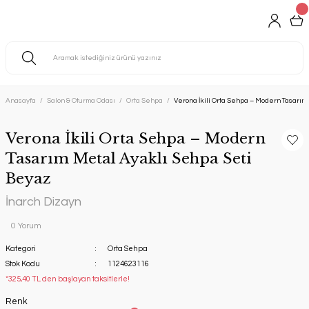
Anasayfa
Salon & Oturma Odası
Orta Sehpa
Verona İkili Orta Sehpa – Modern Tasarım
Verona İkili Orta Sehpa – Modern
Tasarım Metal Ayaklı Sehpa Seti
Beyaz
İnarch Dizayn
0 Yorum
Kategori
Orta Sehpa
Stok Kodu
1124623116
*325,40 TL den başlayan taksitlerle!
Renk