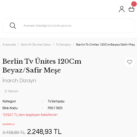
Anasayfa
Salon & Oturma Odası
Tv Sehpası
Berlin Tv Ünites 120Cm Beyaz/Safir Meşe
Berlin Tv Ünites 120Cm
Beyaz/Safir Meşe
İnarch Dizayn
0 Yorum
Kategori
Tv Sehpası
Stok Kodu
P0011829
*235,01 TL den başlayan taksitlerle!
İNDİRİMLİ
2.248,93 TL
3.459,90 TL