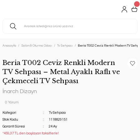
Anasayfa
Salon & Oturma Odası
Tv Sehpası
Beria T002 Ceviz Renkli Modern TV Sehpas
Beria T002 Ceviz Renkli Modern
TV Sehpası – Metal Ayaklı Raflı ve
Çekmeceli TV Sehpası
İnarch Dizayn
0 Yorum
Kategori
Tv Sehpası
Stok Kodu
1118829151
Garanti Süresi
24 Ay
*459,37 TL den başlayan taksitlerle!