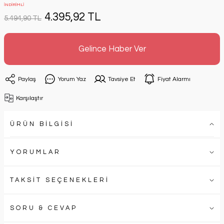
İNDİRİMLİ
4.395,92 TL
5.494,90 TL
Gelince Haber Ver
Paylaş
Yorum Yaz
Tavsiye Et
Fiyat Alarmı
Karşılaştır
ÜRÜN BİLGİSİ
YORUMLAR
TAKSİT SEÇENEKLERİ
SORU & CEVAP