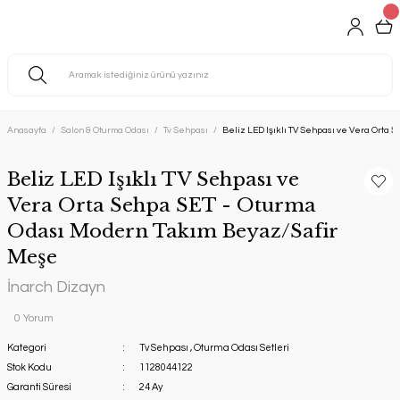
Anasayfa
Salon & Oturma Odası
Tv Sehpası
Beliz LED Işıklı TV Sehpası ve Vera Orta
Beliz LED Işıklı TV Sehpası ve
Vera Orta Sehpa SET - Oturma
Odası Modern Takım Beyaz/Safir
Meşe
İnarch Dizayn
0 Yorum
Kategori
Tv Sehpası
,
Oturma Odası Setleri
Stok Kodu
1128044122
Garanti Süresi
24 Ay