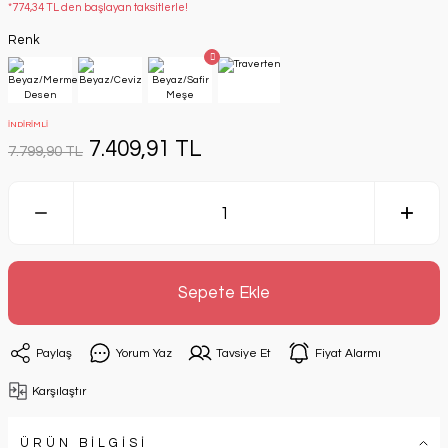
*774,34 TL den başlayan taksitlerle!
Renk
İNDİRİMLİ
7.409,91 TL
7.799,90 TL
Sepete Ekle
Paylaş
Yorum Yaz
Tavsiye Et
Fiyat Alarmı
Karşılaştır
ÜRÜN BİLGİSİ