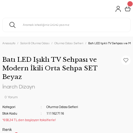
Anasayfa
Salon & Oturma Odası
Oturma Odası Setleri
Batı LED Işıklı TV Sehpası ve M
Batı LED Işıklı TV Sehpası ve
Modern İkili Orta Sehpa SET
Beyaz
İnarch Dizayn
0 Yorum
Kategori
Oturma Odası Setleri
Stok Kodu
1111627116
*658,34 TL den başlayan taksitlerle!
Renk