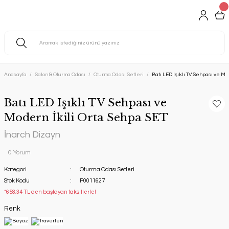
Anasayfa
Salon & Oturma Odası
Oturma Odası Setleri
Batı LED Işıklı TV Sehpası ve Mo
Batı LED Işıklı TV Sehpası ve
Modern İkili Orta Sehpa SET
İnarch Dizayn
0 Yorum
Kategori
Oturma Odası Setleri
Stok Kodu
P0011627
*658,34 TL den başlayan taksitlerle!
Renk