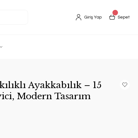
Giriş Yap
Sepet
ılıklı Ayakkabılık – 15
yici, Modern Tasarım