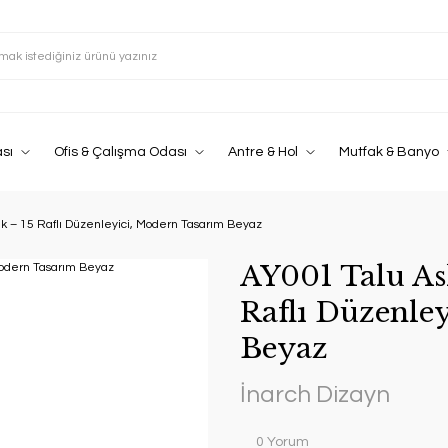
sı
Ofis & Çalışma Odası
Antre & Hol
Mutfak & Banyo
lık – 15 Raflı Düzenleyici, Modern Tasarım Beyaz
AY001 Talu Ask
Raflı Düzenle
Beyaz
İnarch Dizayn
0 Yorum