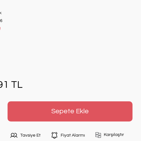
k
6
!
91 TL
Sepete Ekle
Karşılaştır
Tavsiye Et
Fiyat Alarmı