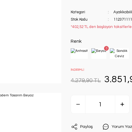
Kategori
Ayakkabılı
Stok Kodu
112371111
*402,52 TL den başlayan taksitlerle
Renk
İNDİRİMLİ
3.851,
4.279,90 TL
Paylaş
Yorum Yaz