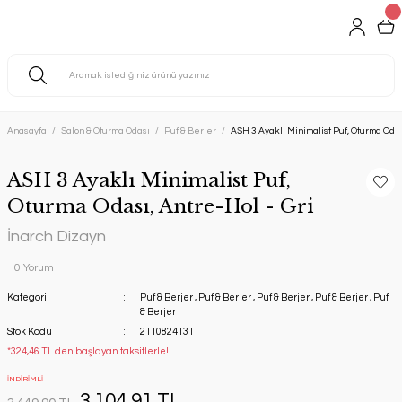
Anasayfa
Salon & Oturma Odası
Puf & Berjer
ASH 3 Ayaklı Minimalist Puf, Oturma Odası
ASH 3 Ayaklı Minimalist Puf,
Oturma Odası, Antre-Hol - Gri
İnarch Dizayn
0 Yorum
Kategori
Puf & Berjer
,
Puf & Berjer
,
Puf & Berjer
,
Puf & Berjer
,
Puf
& Berjer
Stok Kodu
2110824131
*324,46 TL den başlayan taksitlerle!
İNDİRİMLİ
3.104,91 TL