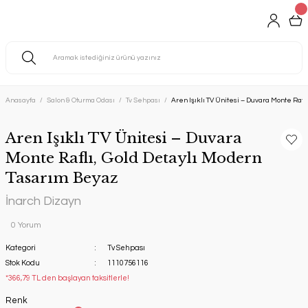
Anasayfa
Salon & Oturma Odası
Tv Sehpası
Aren Işıklı TV Ünitesi – Duvara Monte Raf
Aren Işıklı TV Ünitesi – Duvara
Monte Raflı, Gold Detaylı Modern
Tasarım Beyaz
İnarch Dizayn
0 Yorum
Kategori
Tv Sehpası
Stok Kodu
1110756116
*366,79 TL den başlayan taksitlerle!
Renk