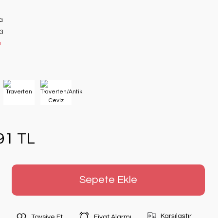
a
3
!
91 TL
Sepete Ekle
Karşılaştır
Tavsiye Et
Fiyat Alarmı