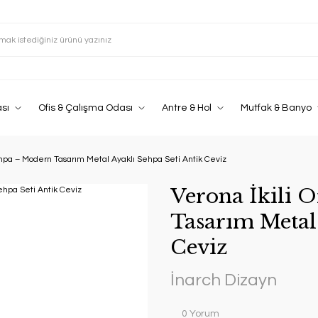
sı
Ofis & Çalışma Odası
Antre & Hol
Mutfak & Banyo
ehpa – Modern Tasarım Metal Ayaklı Sehpa Seti Antik Ceviz
Verona İkili 
Tasarım Metal 
Ceviz
İnarch Dizayn
0 Yorum