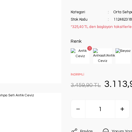
Kategori
Orta Sehp
Stok Kodu
112462318
*325,40 TL den başlayan taksitlerle
Renk
İNDİRİMLİ
3.113,
3.459,90 TL
Paylaş
Yorum Yaz