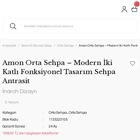
Anasayfa
Salon & Oturma Odası
Orta Sehpa
Amon Orta Sehpa – Modern İki Katlı Fonks
Amon Orta Sehpa – Modern İki
Katlı Fonksiyonel Tasarım Sehpa
Antrasit
İnarch Dizayn
0 Yorum
Kategori
Orta Sehpa
,
Orta Sehpa
Stok Kodu
1133223105
Garanti Süresi
24 Ay
*208,99 TL den başlayan taksitlerle!