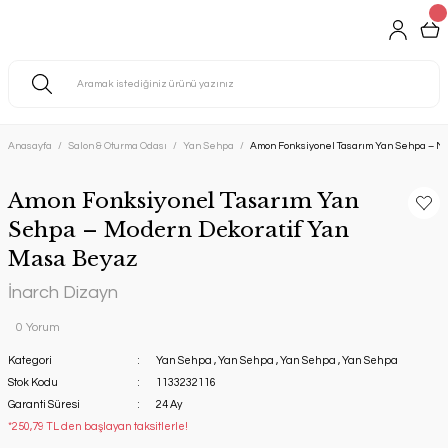
Anasayfa
Salon & Oturma Odası
Yan Sehpa
Amon Fonksiyonel Tasarım Yan Sehpa – M
Amon Fonksiyonel Tasarım Yan
Sehpa – Modern Dekoratif Yan
Masa Beyaz
İnarch Dizayn
0 Yorum
Kategori
Yan Sehpa
,
Yan Sehpa
,
Yan Sehpa
,
Yan Sehpa
Stok Kodu
1133232116
Garanti Süresi
24 Ay
*250,79 TL den başlayan taksitlerle!