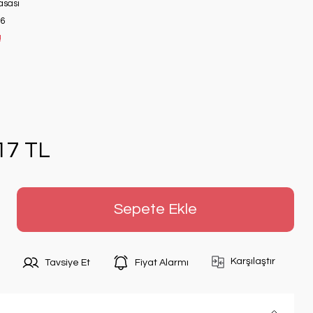
asası
6
!
17 TL
Sepete Ekle
Karşılaştır
Tavsiye Et
Fiyat Alarmı