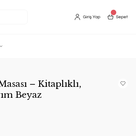
Giriş Yap
Sepet
asası – Kitaplıklı,
rım Beyaz