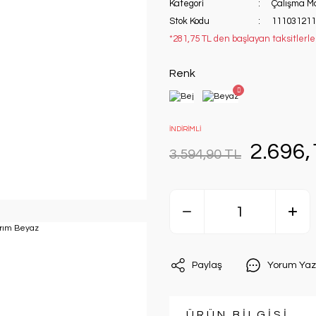
Kategori
Çalışma M
Stok Kodu
111031211
*281,75 TL den başlayan taksitlerle
Renk
İNDİRİMLİ
2.696,
3.594,90 TL
Paylaş
Yorum Yaz
ÜRÜN BİLGİSİ