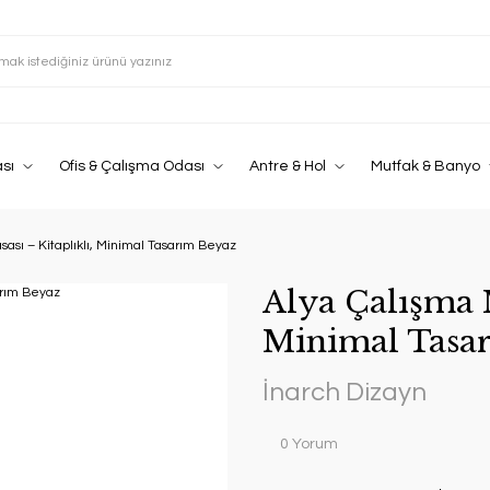
sı
Ofis & Çalışma Odası
Antre & Hol
Mutfak & Banyo
ası – Kitaplıklı, Minimal Tasarım Beyaz
Alya Çalışma M
Minimal Tasa
İnarch Dizayn
0 Yorum