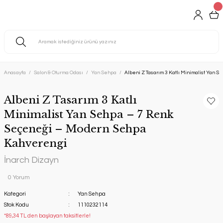
Anasayfa
Salon & Oturma Odası
Yan Sehpa
Albeni Z Tasarım 3 Katlı Minimalist Yan
Albeni Z Tasarım 3 Katlı
Minimalist Yan Sehpa – 7 Renk
Seçeneği – Modern Sehpa
Kahverengi
İnarch Dizayn
0 Yorum
Kategori
Yan Sehpa
Stok Kodu
1110232114
*89,34 TL den başlayan taksitlerle!