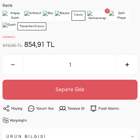
Renk
Ceviz
Traverten/Ceviz
İNDİRİMLİ
854,91 TL
949,90 TL
Sepete Ekle
Paylaş
Yorum Yaz
Tavsiye Et
Fiyat Alarmı
Karşılaştır
ÜRÜN BİLGİSİ